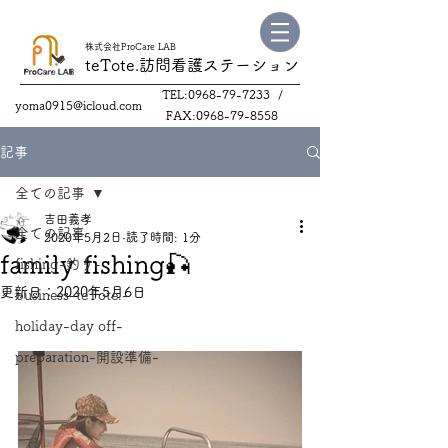
株式会社ProCare LAB
teTote.訪問看護
ステーション
TEL:
0968-79-7233
/
yoma0915@icloud.com
FAX:
0968-79-8558
記事
全ての記事
吉田義孝
全ての記事
2020年5月2日
読了時間: 1分
family fishing🎣
fishing-釣り-
更新日：
2020年5月6日
business-teTote.-
holiday-day off-
preparation-開設準備-