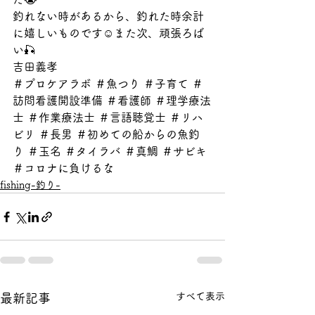
釣れない時があるから、釣れた時余計
に嬉しいものです☺️また次、頑張ろば
い🎣
吉田義孝
＃プロケアラボ ＃魚つり ＃子育て ＃
訪問看護開設準備 ＃看護師 ＃理学療法
士 ＃作業療法士 ＃言語聴覚士 ＃リハ
ビリ ＃長男 ＃初めての船からの魚釣
り ＃玉名 ＃タイラバ ＃真鯛 ＃サビキ 
＃コロナに負けるな　
fishing-釣り-
すべて表示
最新記事