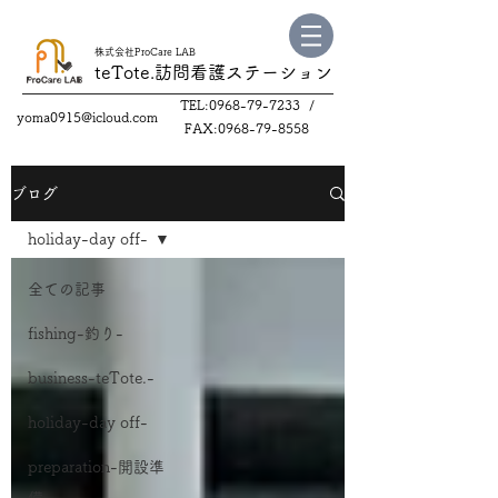
株式会社ProCare LAB
teTote.訪問看護
ステーション
TEL:
0968-79-7233
/
yoma0915@icloud.com
FAX:
0968-79-8558
ブログ
holiday-day off-
全ての記事
fishing-釣り-
business-teTote.-
holiday-day off-
preparation-開設準