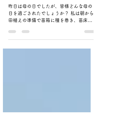
吉田義孝
2020年5月11日
読了時間: 1分
苗箱🌾→苗床へ🌾
昨日は母の日でしたが、皆様どんな母の
日を過ごされたでしょうか？ 私は朝から
田植えの準備で苗箱に種を巻き、苗床に
運ぶ作業を両親と一緒にしました 🌾 毎年
のことでまたこの作業の時期かと、1年の
早さを感じています。 歳をとるたびに、
1年が過ぎるのが早く感じるといいますが
その通り...